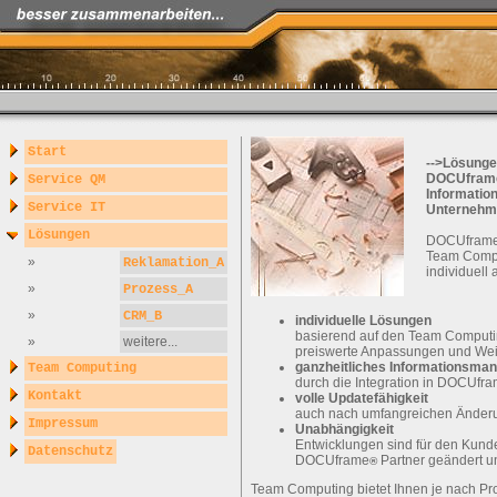
Start
-->Lösung
DOCUfram
Service QM
Informatio
Service IT
Unternehm
Lösungen
DOCUfram
Team Compu
»
Reklamation_A
individuell
»
Prozess_A
»
CRM_B
individuelle Lösungen
basierend auf den Team Computi
»
weitere...
preiswerte Anpassungen und Wei
ganzheitliches Informationsma
Team Computing
durch die Integration in DOCUfr
Kontakt
volle Updatefähigkeit
auch nach umfangreichen Änder
Impressum
Unabhängigkeit
Entwicklungen sind für den Kund
Datenschutz
DOCUframe
Partner geändert u
®
Team Computing bietet Ihnen je nach Pr