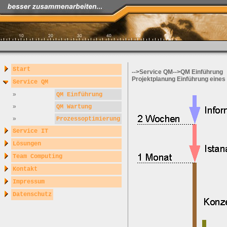
Start
-->Service QM-->QM Einführung
Projektplanung Einführung ein
Service QM
»
QM Einführung
»
QM Wartung
»
Prozessoptimierung
Service IT
Lösungen
Team Computing
Kontakt
Impressum
Datenschutz